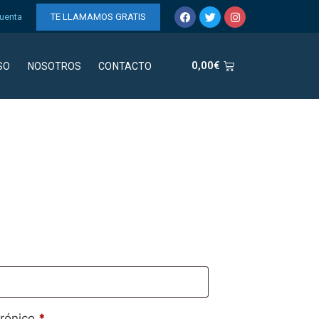
uenta
TE LLAMAMOS GRATIS
0,00
€
SO
NOSOTROS
CONTACTO
trónico
*