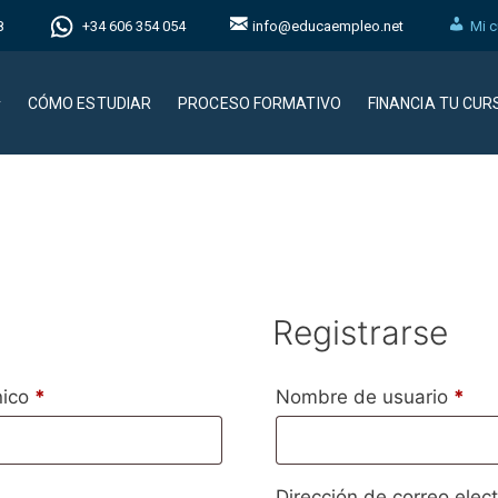
8
+34 606 354 054
info@educaempleo.net
Mi c
CÓMO ESTUDIAR
PROCESO FORMATIVO
FINANCIA TU CUR
Registrarse
nico
*
Nombre de usuario
*
Dirección de correo elec