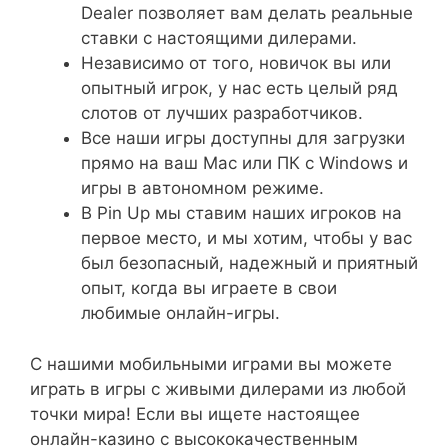
Dealer позволяет вам делать реальные
ставки с настоящими дилерами.
Независимо от того, новичок вы или
опытный игрок, у нас есть целый ряд
слотов от лучших разработчиков.
Все наши игры доступны для загрузки
прямо на ваш Mac или ПК с Windows и
игры в автономном режиме.
В Pin Up мы ставим наших игроков на
первое место, и мы хотим, чтобы у вас
был безопасный, надежный и приятный
опыт, когда вы играете в свои
любимые онлайн-игры.
С нашими мобильными играми вы можете
играть в игры с живыми дилерами из любой
точки мира! Если вы ищете настоящее
онлайн-казино с высококачественным