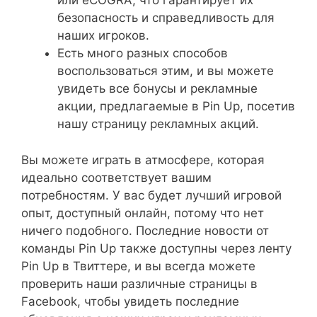
или eCOGRA, что гарантирует их
безопасность и справедливость для
наших игроков.
Есть много разных способов
воспользоваться этим, и вы можете
увидеть все бонусы и рекламные
акции, предлагаемые в Pin Up, посетив
нашу страницу рекламных акций.
Вы можете играть в атмосфере, которая
идеально соответствует вашим
потребностям. У вас будет лучший игровой
опыт, доступный онлайн, потому что нет
ничего подобного. Последние новости от
команды Pin Up также доступны через ленту
Pin Up в Твиттере, и вы всегда можете
проверить наши различные страницы в
Facebook, чтобы увидеть последние