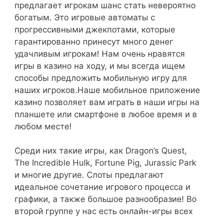
предлагает игрокам шанс стать невероятно
богатым. Это игровые автоматы с
прогрессивными джекпотами, которые
гарантированно принесут много денег
удачливым игрокам! Нам очень нравятся
игры в казино на ходу, и мы всегда ищем
способы предложить мобильную игру для
наших игроков.Наше мобильное приложение
казино позволяет вам играть в наши игры на
планшете или смартфоне в любое время и в
любом месте!
Среди них такие игры, как Dragon’s Quest,
The Incredible Hulk, Fortune Pig, Jurassic Park
и многие другие. Слоты предлагают
идеальное сочетание игрового процесса и
графики, а также большое разнообразие! Во
второй группе у нас есть онлайн-игры всех