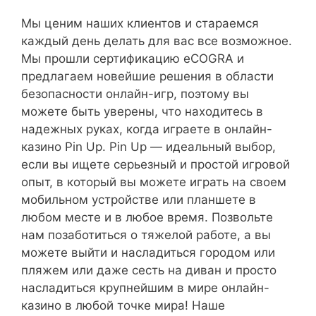
Мы ценим наших клиентов и стараемся
каждый день делать для вас все возможное.
Мы прошли сертификацию eCOGRA и
предлагаем новейшие решения в области
безопасности онлайн-игр, поэтому вы
можете быть уверены, что находитесь в
надежных руках, когда играете в онлайн-
казино Pin Up. Pin Up — идеальный выбор,
если вы ищете серьезный и простой игровой
опыт, в который вы можете играть на своем
мобильном устройстве или планшете в
любом месте и в любое время. Позвольте
нам позаботиться о тяжелой работе, а вы
можете выйти и насладиться городом или
пляжем или даже сесть на диван и просто
насладиться крупнейшим в мире онлайн-
казино в любой точке мира! Наше