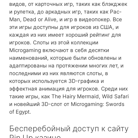
видов, от карточных игр, таких как блэкджек
и рулетка, до аркадных игр, таких как Pac-
Man, Dead or Alive, и игр в видеопокер. Все
эти игры доступны для игроков из США, и
каждая из них имеет хороший рейтинг для
игроков. Слоты из этой коллекции
Microgaming включают в себя десятки
наименований, которые были обновлены и
адаптированы на протяжении многих лет, и
последними из них являются слоты, в
которых используется 3D-графика и
эффектная анимация для игроков. Среди них
такие игры, как The Hairy Mermaid, Wild Safari
и новейший 3D-слот от Microgaming: Swords
of Egypt.
Бесперебойный доступ к сайту
Pin Up казино