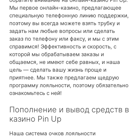
Мы первое онлайн-казино, предлагающее
специальную телефонную линию поддержки,
поэтому вы всегда можете взять трубку и
задать нам любые вопросы или сделать
заказ по телефону или факсу, и мы с этим
справимся! Эффективность и скорость, с
которой мы обрабатываем заказы и
общаемся, не имеют себе равных, и наша
цель — сделать вашу жизнь проще и
приятнее. Мы также предлагаем щедрую
программу лояльности, поэтому обязательно
ознакомьтесь с ней!
Пополнение и вывод средств в
казино Pin Up
Наша система очков лояльности