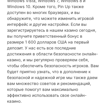
Windows Vista, Windows 7, Windows 8 и
Windows 10. Кроме того, Pin Up также
доступен во многих браузерах, и вы
обнаружите, что можете изменить игровой
интерфейс и другие настройки. Если вы
зарегистрируетесь в нашем казино сегодня,
вы получите приветственный бонус в
размере 1 600 долларов США на первый
депозит. У нас есть все последние
достижения в области безопасности онлайн-
казино, и мы регулярно проверяем себя,
чтобы обеспечить безопасность игроков. Вам
будет приятно узнать, что в дополнение к
безопасной и надежной игре мы также даем
вам множество советов и рекомендаций,
которые помогут вам максимально
эффективно использовать свое онлайн-
казино.