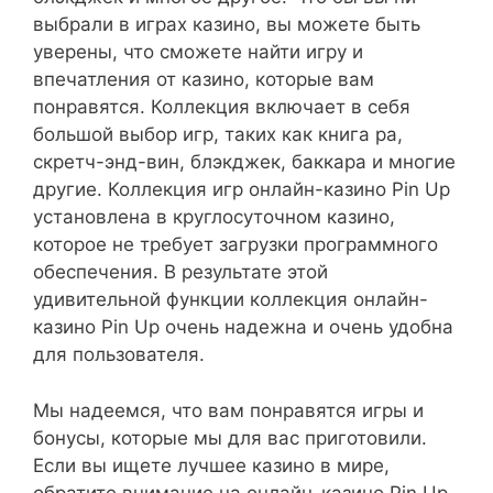
выбрали в играх казино, вы можете быть
уверены, что сможете найти игру и
впечатления от казино, которые вам
понравятся. Коллекция включает в себя
большой выбор игр, таких как книга ра,
скретч-энд-вин, блэкджек, баккара и многие
другие. Коллекция игр онлайн-казино Pin Up
установлена в круглосуточном казино,
которое не требует загрузки программного
обеспечения. В результате этой
удивительной функции коллекция онлайн-
казино Pin Up очень надежна и очень удобна
для пользователя.
Мы надеемся, что вам понравятся игры и
бонусы, которые мы для вас приготовили.
Если вы ищете лучшее казино в мире,
обратите внимание на онлайн-казино Pin Up.