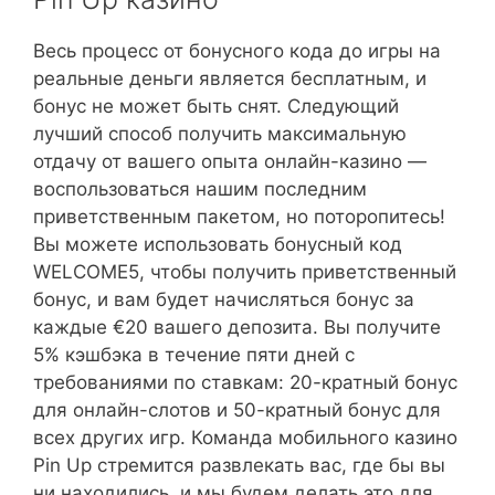
Весь процесс от бонусного кода до игры на
реальные деньги является бесплатным, и
бонус не может быть снят. Следующий
лучший способ получить максимальную
отдачу от вашего опыта онлайн-казино —
воспользоваться нашим последним
приветственным пакетом, но поторопитесь!
Вы можете использовать бонусный код
WELCOME5, чтобы получить приветственный
бонус, и вам будет начисляться бонус за
каждые €20 вашего депозита. Вы получите
5% кэшбэка в течение пяти дней с
требованиями по ставкам: 20-кратный бонус
для онлайн-слотов и 50-кратный бонус для
всех других игр. Команда мобильного казино
Pin Up стремится развлекать вас, где бы вы
ни находились, и мы будем делать это для