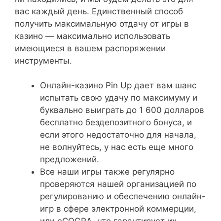
вас каждый день. Единственный способ
получить максимальную отдачу от игры в
казино — максимально использовать
имеющиеся в вашем распоряжении
инструменты.
Онлайн-казино Pin Up дает вам шанс
испытать свою удачу по максимуму и
буквально выиграть до 1 600 долларов
бесплатно бездепозитного бонуса, и
если этого недостаточно для начала,
не волнуйтесь, у нас есть еще много
предложений.
Все наши игры также регулярно
проверяются нашей организацией по
регулированию и обеспечению онлайн-
игр в сфере электронной коммерции,