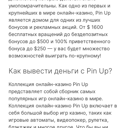
умопомрачительны. Как одно из первых и
крупнейших в мире онлайн-казино, Pin Up
является домом для одних из лучших
бонусов и рекламных акций. От $ 1600
бесплатных вращений до бездепозитных
бонусов до $500 и 100% приветственного
бонуса до $250 — у вас будет множество
возможностей выиграть по-крупному!
Как вывести деньги с Pin Up?
Коллекция онлайн-казино Pin Up
представляет собой сборник самых
популярных игр онлайн-казино в мире.
Коллекция онлайн-казино Pin Up включает в
себя большой выбор игр казино, таких как
игровые автоматы, видеопокер, рулетка,
блэкджек и многое другое. Что бы вы ни