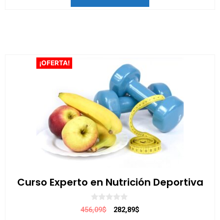
¡OFERTA!
Curso Experto en Nutrición Deportiva
0
456,09$
282,89$
d