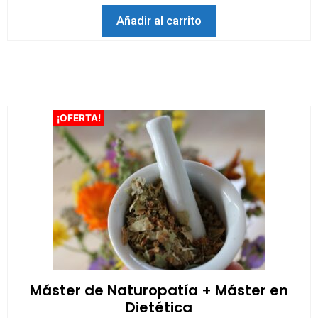
e
5
Añadir al carrito
¡OFERTA!
Máster de Naturopatía + Máster en
Dietética