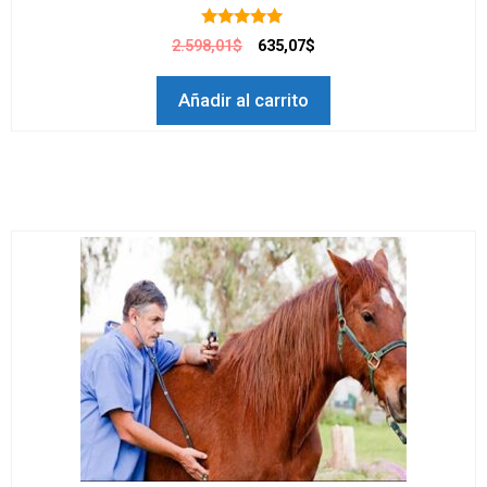
5.00
2.598,01$
635,07$
de 5
Añadir al carrito