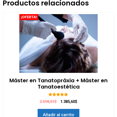
Productos relacionados
¡OFERTA!
Máster en Tanatopráxia + Máster en
Tanatoestética
5.00
2.598,01$
1.385,60$
de 5
Añadir al carrito