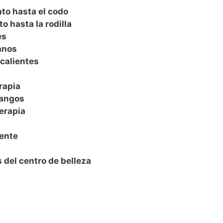
to hasta el codo
o hasta la rodilla
es
anos
calientes
rapia
fangos
erapia
iente
a
 del centro de belleza