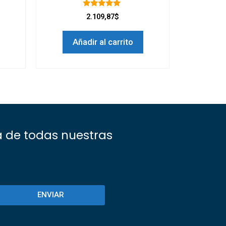
5.00
2.109,87$
de 5
Añadir al carrito
a de todas nuestras
ENVIAR