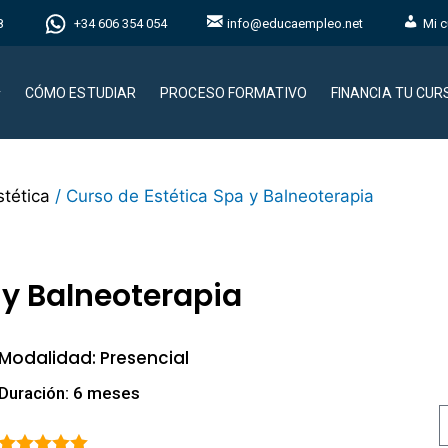
8
+34 606 354 054
info@educaempleo.net
Mi c
CÓMO ESTUDIAR
PROCESO FORMATIVO
FINANCIA TU CUR
tética
/ Curso de Estética Spa y Balneoterapia
 y Balneoterapia
Modalidad: Presencial
Duración: 6 meses