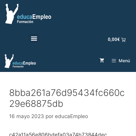
0,00
€
Menú
8bba261a76d95434fc660c
29e68875db
16 mayo 2023
por
educaEmpleo
c42a11a56e806bdefa03a74b73844dec