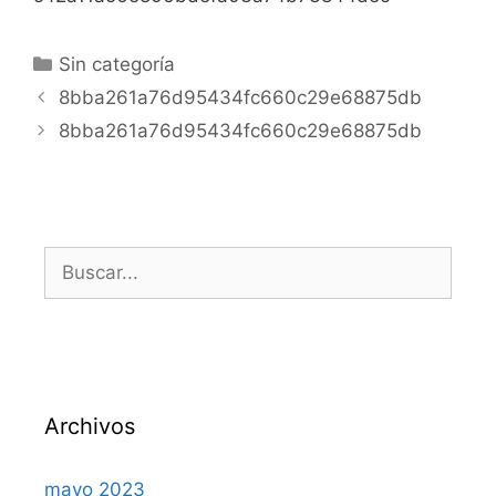
Sin categoría
8bba261a76d95434fc660c29e68875db
8bba261a76d95434fc660c29e68875db
Archivos
mayo 2023