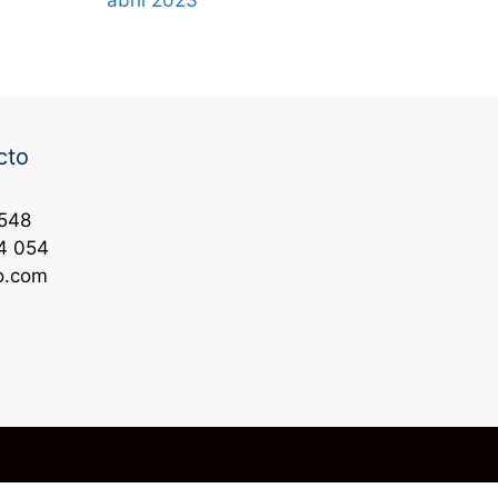
abril 2023
cto
 548
4 054
o.com