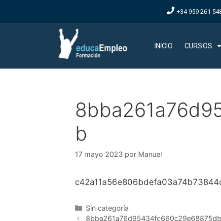
+34 959 261 54
INICIO
CURSOS
8bba261a76d9
b
17 mayo 2023
por
Manuel
c42a11a56e806bdefa03a74b73844
Sin categoría
8bba261a76d95434fc660c29e68875d