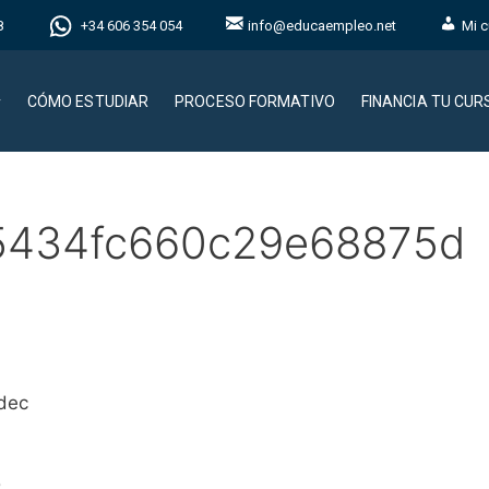
8
+34 606 354 054
info@educaempleo.net
Mi c
CÓMO ESTUDIAR
PROCESO FORMATIVO
FINANCIA TU CUR
5434fc660c29e68875d
dec
b