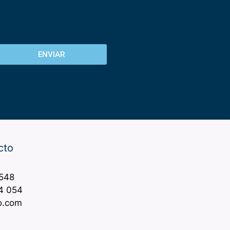
ENVIAR
cto
 548
4 054
o.com