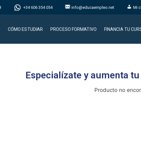
8
+34 606 354 054
info@educaempleo.net
Mi c
CÓMO ESTUDIAR
PROCESO FORMATIVO
FINANCIA TU CUR
Especialízate y aumenta tu
Producto no enco