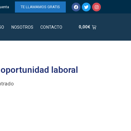
uenta
TE LLAMAMOS GRATIS
0,00
€
SO
NOSOTROS
CONTACTO
 oportunidad laboral
ntrado