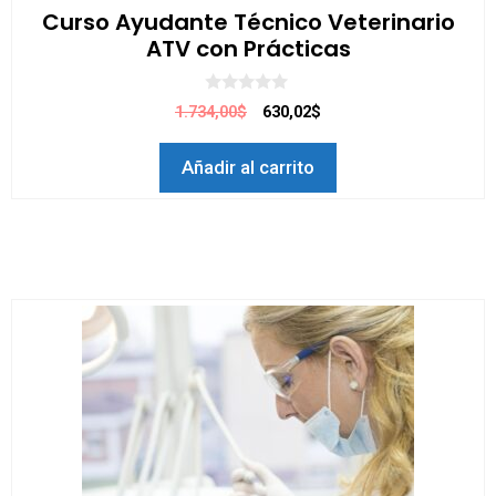
Curso Ayudante Técnico Veterinario
ATV con Prácticas
0
1.734,00$
630,02$
d
e
5
Añadir al carrito