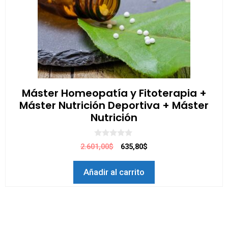
Máster Homeopatía y Fitoterapia +
Máster Nutrición Deportiva + Máster
Nutrición
0
2.601,00$
635,80$
d
e
5
Añadir al carrito