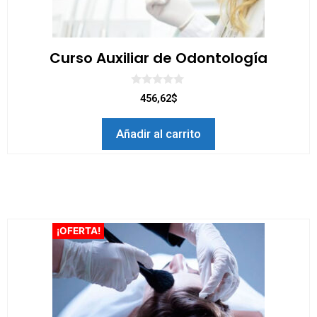
Curso Auxiliar de Odontología
0
456,62$
d
e
5
Añadir al carrito
¡OFERTA!