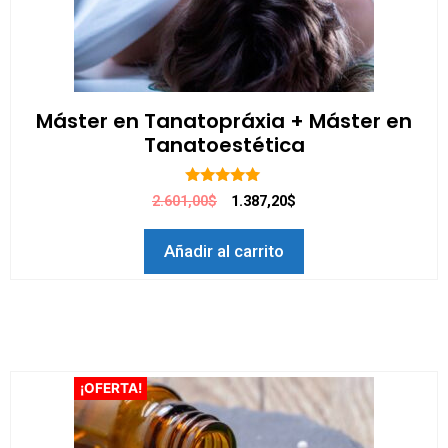
Máster en Tanatopráxia + Máster en
Tanatoestética
5.00
2.601,00$
1.387,20$
de 5
Añadir al carrito
¡OFERTA!