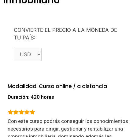
Inmobiliario
CONVIERTE EL PRECIO A LA MONEDA DE
TU PAÍS:
Modalidad: Curso online / a distancia
Duración: 420 horas
5.00
de 5
Con este curso podrás conseguir los conocimientos
necesarios para dirigir, gestionar y rentabilizar una
empresa inmobiliaria, dominando además las