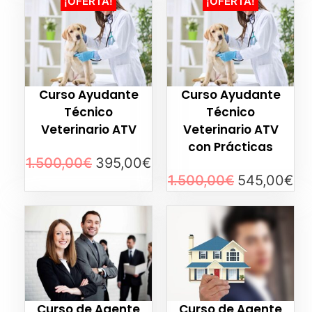
¡OFERTA!
¡OFERTA!
5
Curso Ayudante
Curso Ayudante
Técnico
Técnico
Veterinario ATV
Veterinario ATV
con Prácticas
1.500,00
€
395,00
€
1.500,00
€
545,00
€
Curso de Agente
Curso de Agente