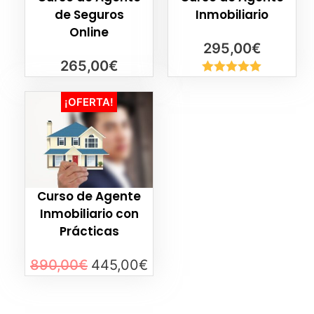
de Seguros
Inmobiliario
Online
295,00
€
265,00
€
Valorado
con
5.00
de
¡OFERTA!
5
Curso de Agente
Inmobiliario con
Prácticas
890,00
€
445,00
€