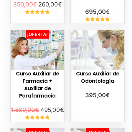
350,00
€
260,00
€
695,00
€
Valorado
con
5.00
de
Valorado
5
con
5.00
de
¡OFERTA!
5
Curso Auxiliar de
Curso Auxiliar de
Farmacia +
Odontología
Auxiliar de
395,00
€
Parafarmacia
1.580,00
€
495,00
€
Valorado
con
5.00
de