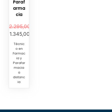
Paraf
arma
cia
2.295,00
€
1.345,00
€
Técnic
o en
Farmac
ia y
Parafar
macia
a
distanc
ia