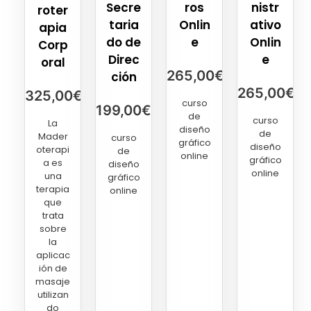
Secre
ros
nistr
roter
taria
Onlin
ativo
apia
do de
e
Onlin
Corp
Direc
e
oral
265,00
€
ción
265,00
€
325,00
€
curso
199,00
€
de
curso
La
diseño
de
Mader
curso
gráfico
diseño
oterapi
de
online
gráfico
a es
diseño
online
una
gráfico
terapia
online
que
trata
sobre
la
aplicac
ión de
masaje
utilizan
do