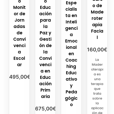
o
o
Espe
o de
Monit
Educ
cialis
Made
or de
ación
ta en
roter
Jorn
para
Inteli
apia
adas
la
genci
Facia
de
Paz y
a
l
Convi
Gesti
Emoc
venci
ón de
ional
160,00
€
a
la
en
Escol
Convi
Coac
La
ar
venci
Mader
hing
oterapi
a en
Educ
a es
495,00
€
Educ
ativo
una
ación
terapia
y
que
Prim
Peda
trata
aria
gógic
sobre
la
o
675,00
€
aplicac
ión de