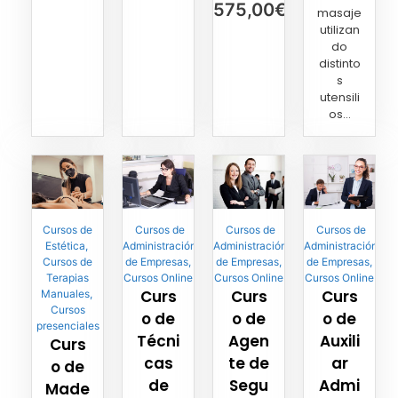
575,00
€
masaje
utilizan
do
distinto
s
utensili
os...
Cursos de
Cursos de
Cursos de
Cursos de
Estética
,
Administración
Administración
Administración
Cursos de
de Empresas
,
de Empresas
,
de Empresas
,
Terapias
Cursos Online
Cursos Online
Cursos Online
Curs
Curs
Curs
Manuales
,
Cursos
o de
o de
o de
presenciales
Técni
Agen
Auxili
Curs
cas
te de
ar
o de
de
Segu
Admi
Made