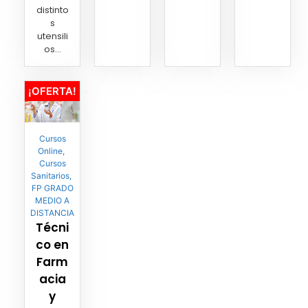
distinto
s
utensili
os...
¡OFERTA!
Cursos
Online
,
Cursos
Sanitarios
,
FP GRADO
MEDIO A
DISTANCIA
Técni
co en
Farm
acia
y