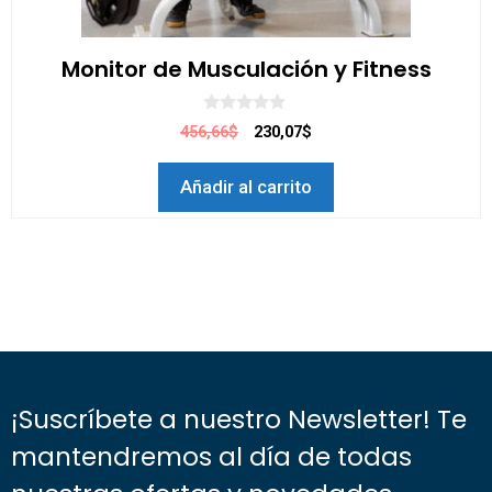
Monitor de Musculación y Fitness
0
456,66$
230,07$
d
e
5
Añadir al carrito
¡Suscríbete a nuestro Newsletter! Te
mantendremos al día de todas