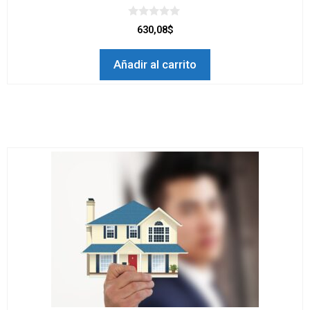
0
630,08$
d
e
5
Añadir al carrito