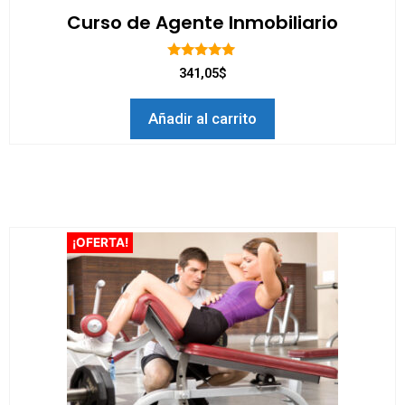
Curso de Agente Inmobiliario
5.00
341,05$
de 5
Añadir al carrito
¡OFERTA!