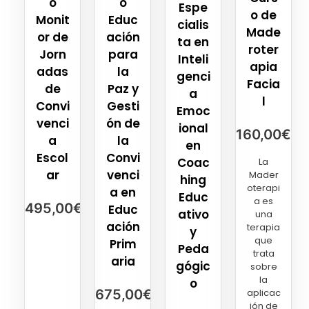
o
o
Espe
o de
Monit
Educ
cialis
Made
or de
ación
ta en
roter
Jorn
para
Inteli
apia
adas
la
genci
Facia
de
Paz y
a
l
Convi
Gesti
Emoc
venci
ón de
ional
160,00
€
a
la
en
Escol
Convi
Coac
La
ar
venci
Mader
hing
oterapi
a en
Educ
a es
495,00
€
Educ
ativo
una
ación
terapia
y
que
Prim
Peda
trata
aria
gógic
sobre
la
o
675,00
€
aplicac
ión de