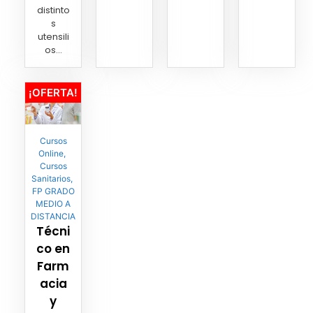
distinto
s
utensili
os...
¡OFERTA!
Cursos
Online
,
Cursos
Sanitarios
,
FP GRADO
MEDIO A
DISTANCIA
Técni
co en
Farm
acia
y