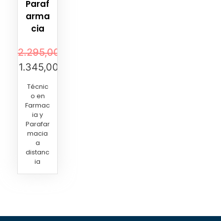
Paraf
arma
cia
2.295,00
€
1.345,00
€
Técnic
o en
Farmac
ia y
Parafar
macia
a
distanc
ia