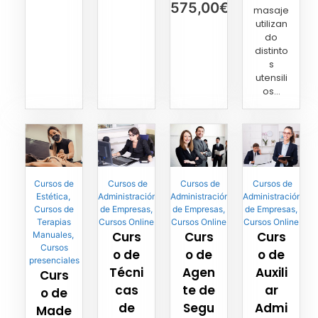
575,00
€
masaje
utilizan
do
distinto
s
utensili
os...
Cursos de
Cursos de
Cursos de
Cursos de
Estética
,
Administración
Administración
Administración
Cursos de
de Empresas
,
de Empresas
,
de Empresas
,
Terapias
Cursos Online
Cursos Online
Cursos Online
Curs
Curs
Curs
Manuales
,
Cursos
o de
o de
o de
presenciales
Técni
Agen
Auxili
Curs
cas
te de
ar
o de
de
Segu
Admi
Made