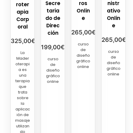
Secre
ros
nistr
roter
taria
Onlin
ativo
apia
do de
e
Onlin
Corp
Direc
e
oral
265,00
€
ción
265,00
€
325,00
€
curso
199,00
€
de
curso
La
diseño
de
Mader
curso
gráfico
diseño
oterapi
de
online
gráfico
a es
diseño
online
una
gráfico
terapia
online
que
trata
sobre
la
aplicac
ión de
masaje
utilizan
do