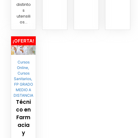
distinto
s
utensili
os...
¡OFERTA!
Cursos
Online
,
Cursos
Sanitarios
,
FP GRADO
MEDIO A
DISTANCIA
Técni
co en
Farm
acia
y