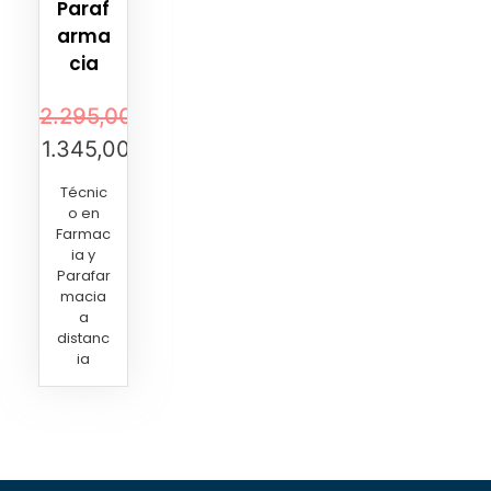
Paraf
arma
cia
2.295,00
€
1.345,00
€
Técnic
o en
Farmac
ia y
Parafar
macia
a
distanc
ia