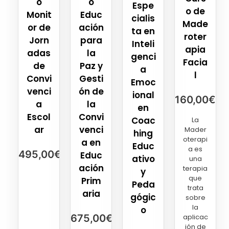
o
o
Espe
o de
Monit
Educ
cialis
Made
or de
ación
ta en
roter
Jorn
para
Inteli
apia
adas
la
genci
Facia
de
Paz y
a
l
Convi
Gesti
Emoc
venci
ón de
ional
160,00
€
a
la
en
Escol
Convi
Coac
La
ar
venci
Mader
hing
oterapi
a en
Educ
a es
495,00
€
Educ
ativo
una
ación
terapia
y
que
Prim
Peda
trata
aria
gógic
sobre
la
o
675,00
€
aplicac
ión de