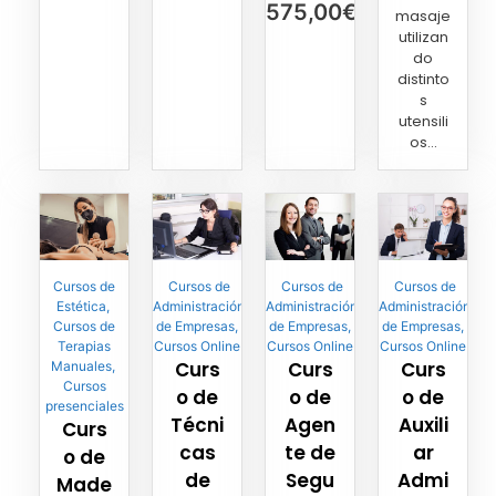
575,00
€
masaje
utilizan
do
distinto
s
utensili
os...
Cursos de
Cursos de
Cursos de
Cursos de
Estética
,
Administración
Administración
Administración
Cursos de
de Empresas
,
de Empresas
,
de Empresas
,
Terapias
Cursos Online
Cursos Online
Cursos Online
Curs
Curs
Curs
Manuales
,
Cursos
o de
o de
o de
presenciales
Técni
Agen
Auxili
Curs
cas
te de
ar
o de
de
Segu
Admi
Made